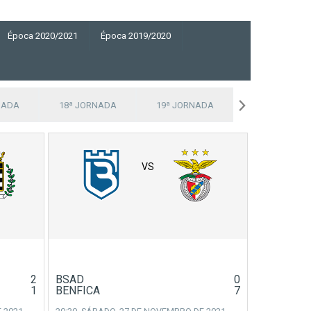
Época 2020/2021
Época 2019/2020
NADA
18ª JORNADA
19ª JORNADA
20ª JORNADA
VS
2
BSAD
0
1
BENFICA
7