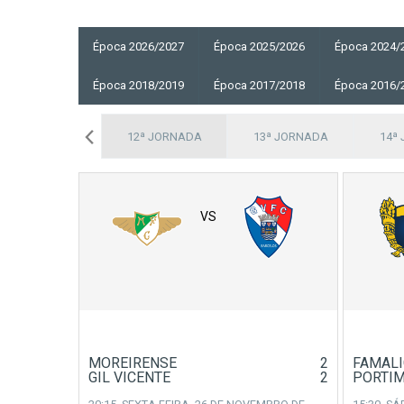
Época 2026/2027
Época 2025/2026
Época 2024/
Época 2018/2019
Época 2017/2018
Época 2016/
11ª JORNADA
12ª JORNADA
13ª JORNADA
14ª
VS
MOREIRENSE
2
FAMAL
GIL VICENTE
2
PORTI