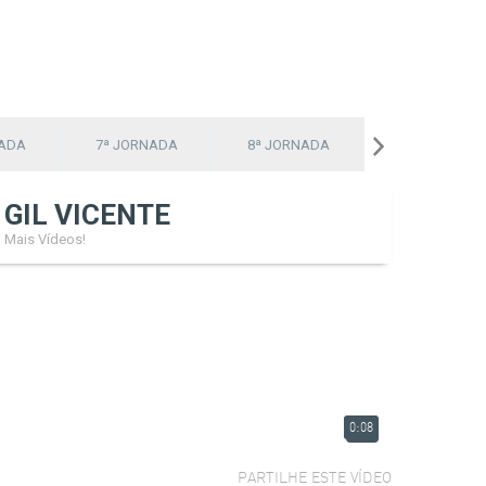
NADA
7ª JORNADA
8ª JORNADA
9ª JORNADA
GIL VICENTE
Mais Vídeos!
0:08
PARTILHE ESTE VÍDEO