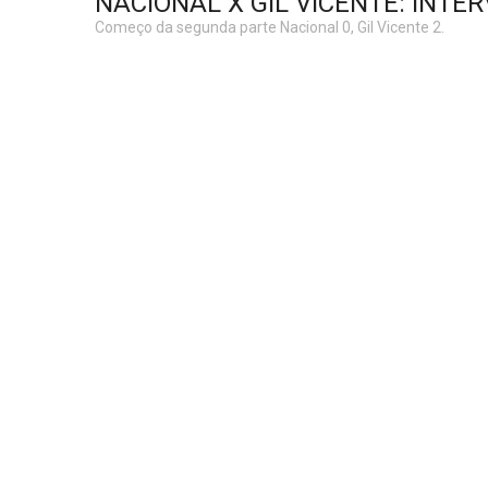
NACIONAL X GIL VICENTE: INTE
Começo da segunda parte Nacional 0, Gil Vicente 2.