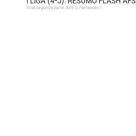
I LIGA (4ªJ): RESUMO FLASH AF
Final segunda parte, AVS 0, Famalicão 1.