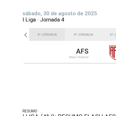
sábado, 30 de agosto de 2025
I Liga
-
Jornada 4
3ª JORNADA
4ª JORNADA
5ª JORNADA
6ª 
AFS
Mais Vídeos!
RESUMO