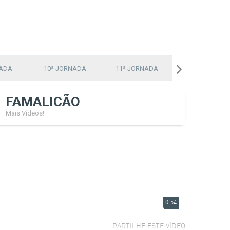
NADA
10ª JORNADA
11ª JORNADA
12ª JORNADA
FAMALICÃO
Mais Vídeos!
0:54
PARTILHE ESTE VÍDEO