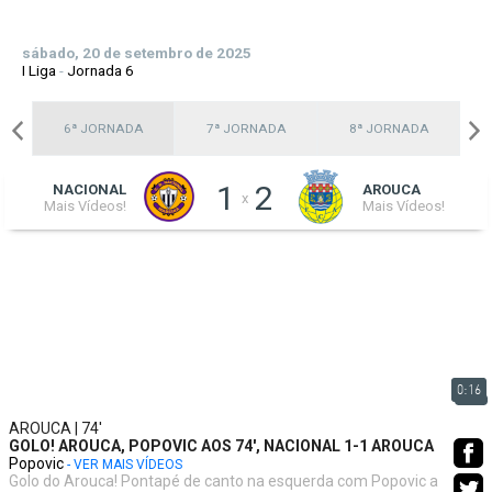
sábado, 20 de setembro de 2025
I Liga
-
Jornada 6
A
6ª JORNADA
7ª JORNADA
8ª JORNADA
1
2
NACIONAL
AROUCA
x
Mais Vídeos!
Mais Vídeos!
0:16
AROUCA | 74'
GOLO! AROUCA, POPOVIC AOS 74', NACIONAL 1-1 AROUCA
Popovic
- VER MAIS VÍDEOS
Golo do Arouca! Pontapé de canto na esquerda com Popovic a