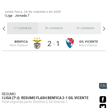
sexta-feira, 26 de setembro de 2025
I Liga
-
Jornada 7
A
7ª JORNADA
8ª JORNADA
9ª JORNADA
2
1
BENFICA
GIL VICENTE
x
Mais Vídeos!
Mais Vídeos!
0:54
RESUMO
I LIGA (7ªJ): RESUMO FLASH BENFICA 2-1 GIL VICENTE
Final segunda parte, Benfica 2, Gil Vicente 1.