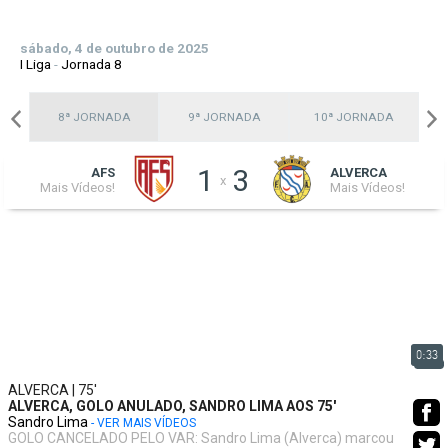
sábado, 4 de outubro de 2025
I Liga
-
Jornada 8
A
8ª JORNADA
9ª JORNADA
10ª JORNADA
1
3
AFS
ALVERCA
x
Mais Vídeos!
Mais Vídeos!
0:33
ALVERCA | 75'
ALVERCA, GOLO ANULADO, SANDRO LIMA AOS 75'
Sandro Lima
- VER MAIS VÍDEOS
GOLO CANCELADO PELO VAR: Sandro Lima (Alverca) marcou