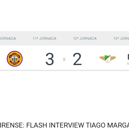
 JORNADA
11ª JORNADA
12ª JORNADA
13ª JOR
3
2
x
REIRENSE: FLASH INTERVIEW TIAGO MARG