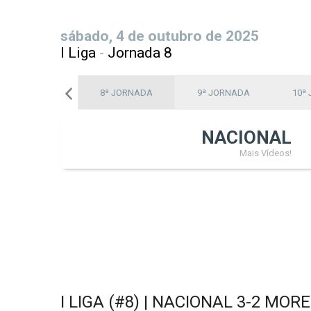
sábado, 4 de outubro de 2025
I Liga
-
Jornada 8
7ª JORNADA
8ª JORNADA
9ª JORNADA
10ª
NACIONAL
Mais Vídeos!
I LIGA (#8) | NACIONAL 3-2 MO