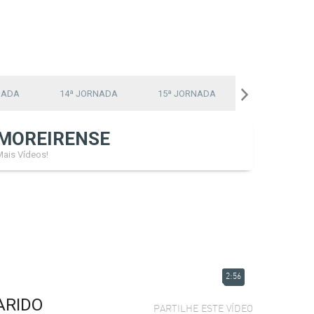
NADA
14ª JORNADA
15ª JORNADA
16ª JORNADA
MOREIRENSE
Mais Vídeos!
2:56
ARIDO
PARTILHE ESTE VÍDEO