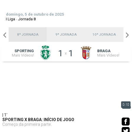
domingo, 5 de outubro de 2025
I Liga
-
Jornada 8
A
8ª JORNADA
9ª JORNADA
10ª JORNADA
1
1
SPORTING
BRAGA
x
Mais Vídeos!
Mais Vídeos!
0:10
| 1'
SPORTING X BRAGA: INÍCIO DE JOGO
Começo da primeira parte.