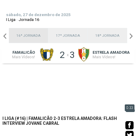
sábado, 27 de dezembro de 2025
I Liga
-
Jornada 16
A
16ª JORNADA
17ª JORNADA
18ª JORNADA
2
3
FAMALICÃO
ESTRELA AMADORA
x
Mais Vídeos!
Mais Vídeos!
0:33
I LIGA (#16) | FAMALICÃO 2-3 ESTRELA AMADORA: FLASH
INTERVIEW JOVANE CABRAL