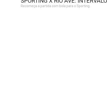
SPORTING X RIO AVE: INTERVAL
Recomeça a partida com bola para o Sporting.