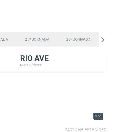
NADA
25ª JORNADA
26ª JORNADA
27ª JORNADA
RIO AVE
Mais Vídeos!
0:54
PARTILHE ESTE VÍDEO