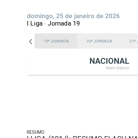
domingo, 25 de janeiro de 2026
I Liga
-
Jornada 19
18ª JORNADA
19ª JORNADA
20ª JORNADA
21ª
NACIONAL
Mais Vídeos!
RESUMO