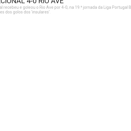
ACIONAL 4-0 RIO AVE
 recebeu e goleou o Rio Ave por 4-0, na 19.ª jornada da Liga Portugal Be
s dos golos dos 'insulares'.