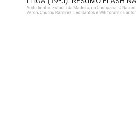
I LIGA (19ªJ): RESUMO FLASH N
Apito final no Estádio da Madeira, na Choupana! O Nacional
Veron, Chuchu Ramírez, Léo Santos e Witi foram os autore