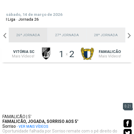
sábado, 14 de março de 2026
I Liga
-
Jornada 26
A
26ª JORNADA
27ª JORNADA
28ª JORNADA
1
2
VITÓRIA SC
FAMALICÃO
x
Mais Vídeos!
Mais Vídeos!
0:21
FAMALICÃO | 5'
FAMALICÃO, JOGADA, SORRISO AOS 5'
Sorriso
- VER MAIS VÍDEOS
Oportunidade falhada por Sorriso remate com o pé direito do