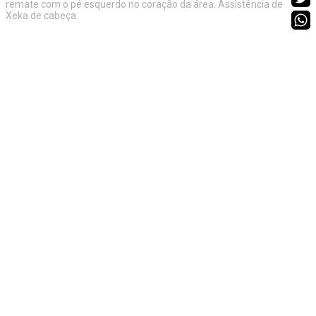
remate com o pé esquerdo no coração da área. Assistência de
Xeka de cabeça.