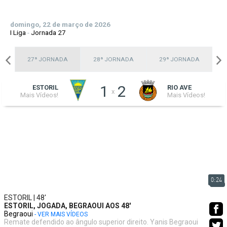
domingo, 22 de março de 2026
I Liga
-
Jornada 27
A
27ª JORNADA
28ª JORNADA
29ª JORNADA
1
2
ESTORIL
RIO AVE
x
Mais Vídeos!
Mais Vídeos!
0:24
ESTORIL | 48'
ESTORIL, JOGADA, BEGRAOUI AOS 48'
Begraoui
- VER MAIS VÍDEOS
Remate defendido ao ângulo superior direito. Yanis Begraoui