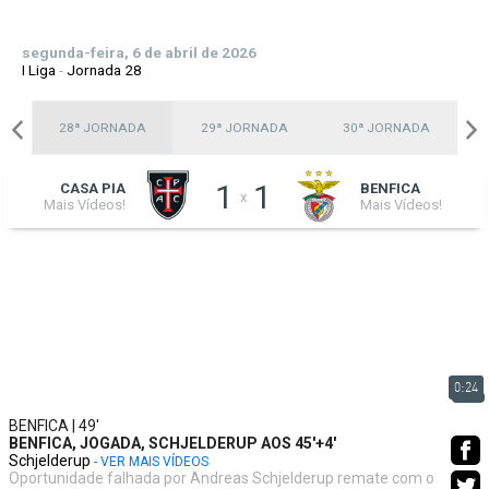
segunda-feira, 6 de abril de 2026
I Liga
-
Jornada 28
A
28ª JORNADA
29ª JORNADA
30ª JORNADA
1
1
CASA PIA
BENFICA
x
Mais Vídeos!
Mais Vídeos!
0:24
BENFICA | 49'
BENFICA, JOGADA, SCHJELDERUP AOS 45'+4'
Schjelderup
- VER MAIS VÍDEOS
Oportunidade falhada por Andreas Schjelderup remate com o