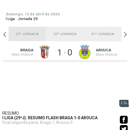
domingo, 12 de abril de 2026
I Liga
-
Jornada 29
A
29ª JORNADA
30ª JORNADA
31ª JORNADA
1
0
BRAGA
AROUCA
x
Mais Vídeos!
Mais Vídeos!
0:54
RESUMO
I LIGA (29ªJ): RESUMO FLASH BRAGA 1-0 AROUCA
Final segunda parte, Braga 1, Arouca 0.