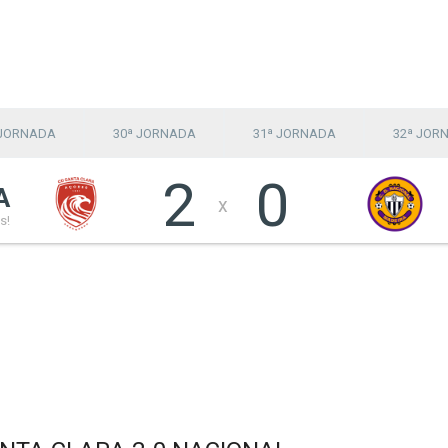
 JORNADA
30ª JORNADA
31ª JORNADA
32ª JOR
2
0
A
x
s!