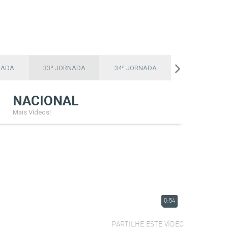
NADA
33ª JORNADA
34ª JORNADA
NACIONAL
Mais Vídeos!
0:54
PARTILHE ESTE VÍDEO