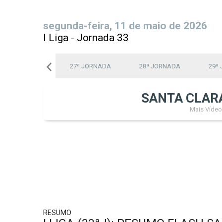
segunda-feira, 11 de maio de 2026
I Liga
-
Jornada 33
26ª JORNADA
27ª JORNADA
28ª JORNADA
29ª
SANTA CLAR
Mais Vídeo
RESUMO