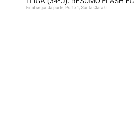
I LIGA (34ªJ): RESUMO FLASH F
Final segunda parte, Porto 1, Santa Clara 0.