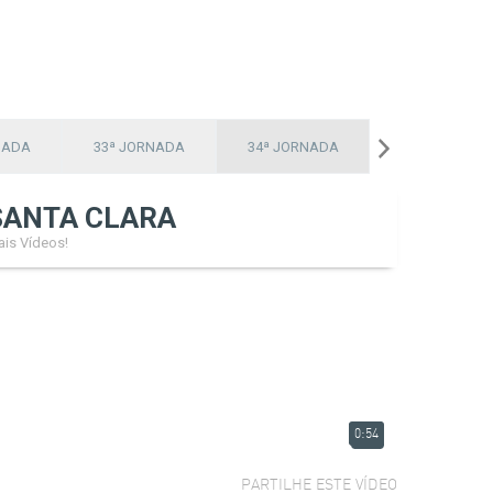
NADA
33ª JORNADA
34ª JORNADA
SANTA CLARA
is Vídeos!
0:54
PARTILHE ESTE VÍDEO