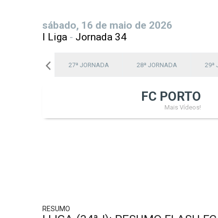
sábado, 16 de maio de 2026
I Liga
-
Jornada 34
26ª JORNADA
27ª JORNADA
28ª JORNADA
29ª
FC PORTO
Mais Vídeos!
RESUMO