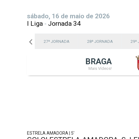
sábado, 16 de maio de 2026
I Liga
-
Jornada 34
26ª JORNADA
27ª JORNADA
28ª JORNADA
29ª
BRAGA
Mais Vídeos!
ESTRELA AMADORA | 5'