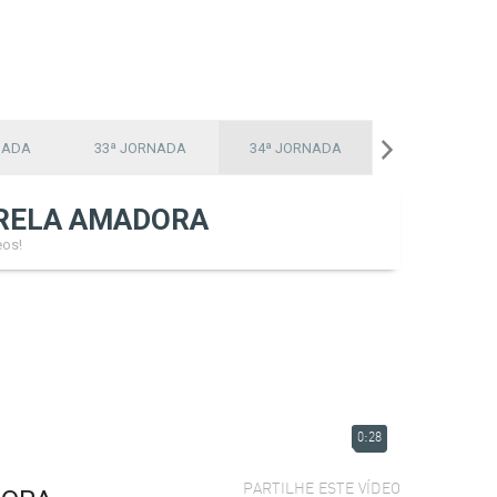
NADA
33ª JORNADA
34ª JORNADA
RELA AMADORA
eos!
0:28
PARTILHE ESTE VÍDEO