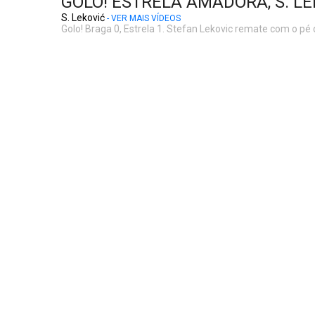
GOLO! ESTRELA AMADORA, S. LE
S. Leković
- VER MAIS VÍDEOS
Golo! Braga 0, Estrela 1. Stefan Lekovic remate com o pé 