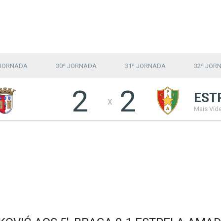
 JORNADA
30ª JORNADA
31ª JORNADA
32ª JOR
2
2
EST
x
Mais Víd