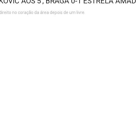
KOVIĆ AOS 5', BRAGA 0-1 ESTRELA AMA
direito no coração da área depois de um livre.