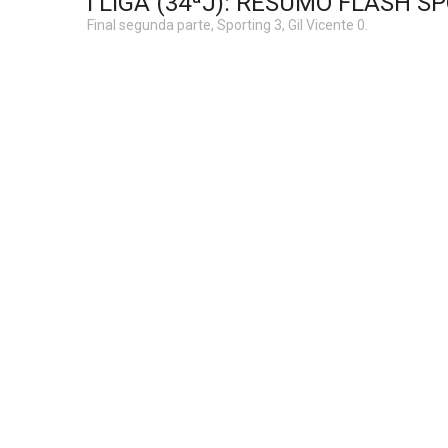
I LIGA (34ªJ): RESUMO FLASH SP
Final segunda parte, Sporting 3, Gil Vicente 0.