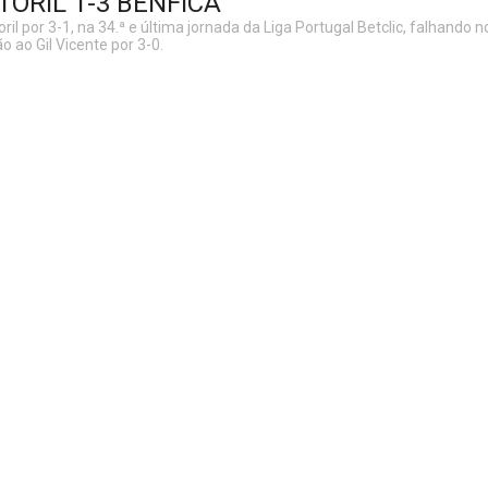
TORIL 1-3 BENFICA
oril por 3-1, na 34.ª e última jornada da Liga Portugal Betclic, falhando
o ao Gil Vicente por 3-0.