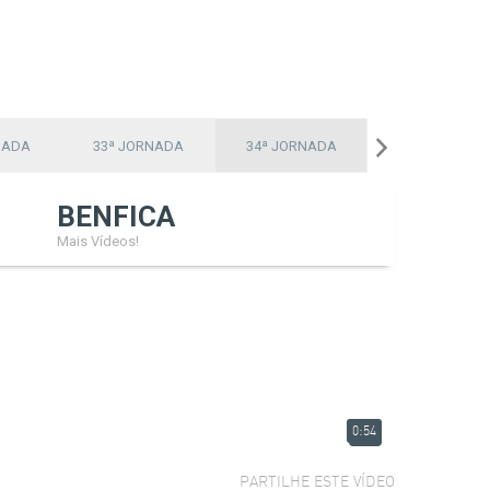
NADA
33ª JORNADA
34ª JORNADA
BENFICA
Mais Vídeos!
0:54
PARTILHE ESTE VÍDEO