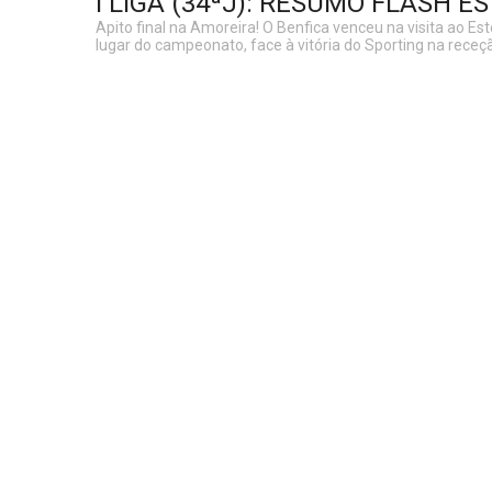
I LIGA (34ªJ): RESUMO FLASH ES
Apito final na Amoreira! O Benfica venceu na visita ao Est
lugar do campeonato, face à vitória do Sporting na receçã