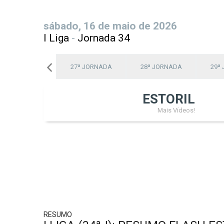
sábado, 16 de maio de 2026
I Liga
-
Jornada 34
26ª JORNADA
27ª JORNADA
28ª JORNADA
29ª
ESTORIL
Mais Vídeos!
RESUMO