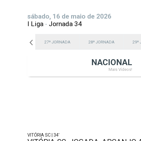
sábado, 16 de maio de 2026
I Liga
-
Jornada 34
26ª JORNADA
27ª JORNADA
28ª JORNADA
29ª
NACIONAL
Mais Vídeos!
VITÓRIA SC | 34'