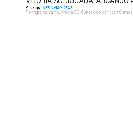
VITÓRIA SC, JOGADA, ARCANJO A
Arcanjo
- VER MAIS VÍDEOS
Pontapé de canto, Vitória SC. Concedido por José Gomes