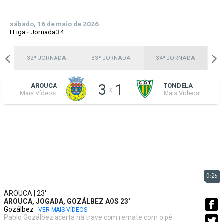
sábado, 16 de maio de 2026
I Liga
-
Jornada 34
A
32ª JORNADA
33ª JORNADA
34ª JORNADA
3
1
AROUCA
TONDELA
x
Mais Vídeos!
Mais Vídeos!
0:26
AROUCA | 23'
AROUCA, JOGADA, GOZÁLBEZ AOS 23'
Gozálbez
- VER MAIS VÍDEOS
Pablo Gozálbez acerta na trave com remate com o pé