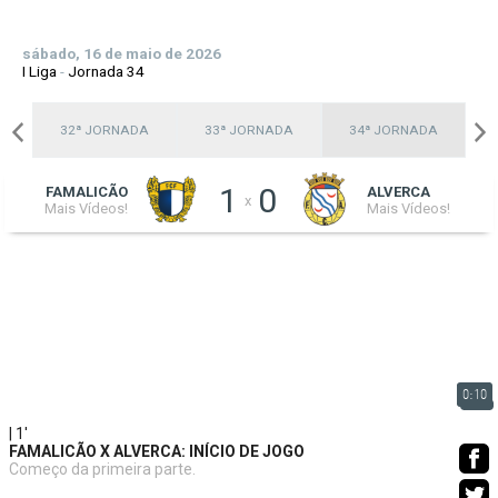
sábado, 16 de maio de 2026
I Liga
-
Jornada 34
A
32ª JORNADA
33ª JORNADA
34ª JORNADA
1
0
FAMALICÃO
ALVERCA
x
Mais Vídeos!
Mais Vídeos!
0:10
| 1'
FAMALICÃO X ALVERCA: INÍCIO DE JOGO
Começo da primeira parte.