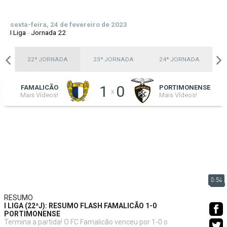
sexta-feira, 24 de fevereiro de 2023
I Liga
-
Jornada 22
A
22ª JORNADA
23ª JORNADA
24ª JORNADA
1
0
FAMALICÃO
PORTIMONENSE
x
Mais Vídeos!
Mais Vídeos!
0:54
RESUMO
I LIGA (22ªJ): RESUMO FLASH FAMALICÃO 1-0
PORTIMONENSE
Termina a partida! O FC Famalicão venceu por 1-0 o