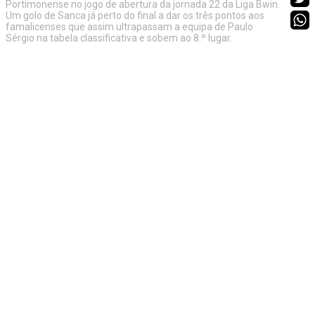
Portimonense no jogo de abertura da jornada 22 da Liga Bwin.
Um golo de Sanca já perto do final a dar os três pontos aos
famalicenses que assim ultrapassam a equipa de Paulo
Sérgio na tabela classificativa e sobem ao 8.º lugar.