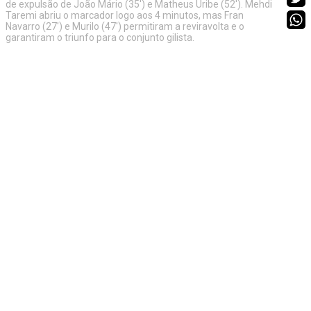
de expulsão de João Mário (35') e Matheus Uribe (52'). Mehdi
Taremi abriu o marcador logo aos 4 minutos, mas Fran
Navarro (27') e Murilo (47') permitiram a reviravolta e o
garantiram o triunfo para o conjunto gilista.