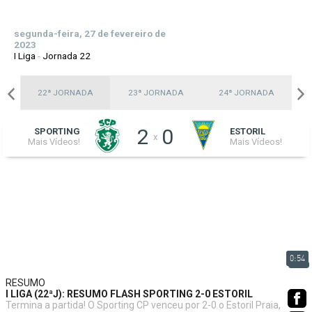
segunda-feira, 27 de fevereiro de
2023
I Liga
-
Jornada 22
A
22ª JORNADA
23ª JORNADA
24ª JORNADA
2
0
SPORTING
ESTORIL
x
Mais Vídeos!
Mais Vídeos!
0:54
RESUMO
I LIGA (22ªJ): RESUMO FLASH SPORTING 2-0 ESTORIL
Termina a partida! O Sporting CP venceu por 2-0 o Estoril Praia,