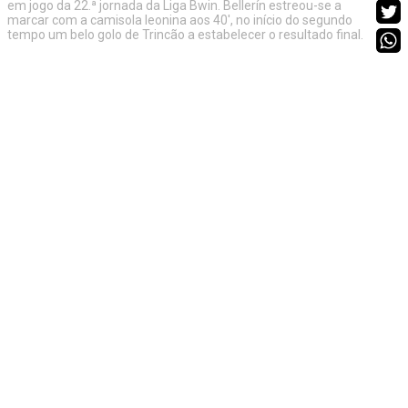
em jogo da 22.ª jornada da Liga Bwin. Bellerín estreou-se a
marcar com a camisola leonina aos 40', no início do segundo
tempo um belo golo de Trincão a estabelecer o resultado final.