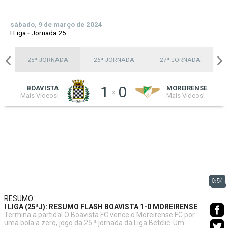
sábado, 9 de março de 2024
I Liga
-
Jornada 25
A
25ª JORNADA
26ª JORNADA
27ª JORNADA
1
0
BOAVISTA
MOREIRENSE
x
Mais Vídeos!
Mais Vídeos!
0:54
RESUMO
I LIGA (25ªJ): RESUMO FLASH BOAVISTA 1-0 MOREIRENSE
Termina a partida! O Boavista FC vence o Moreirense FC por
uma bola a zero, jogo da 25.ª jornada da Liga Betclic. Um