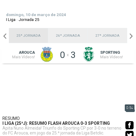
domingo, 10 de março de 2024
I Liga
-
Jornada 25
A
25ª JORNADA
26ª JORNADA
27ª JORNADA
0
3
AROUCA
SPORTING
x
Mais Vídeos!
Mais Vídeos!
0:54
RESUMO
I LIGA (25ªJ): RESUMO FLASH AROUCA 0-3 SPORTING
Apita Nuno Almeida! Triunfo do Sporting CP por 3-0 no terreno
do FC Arouca, em jogo da 25.ª jornada da Liga Betclic.