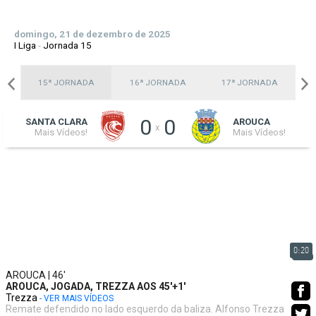
domingo, 21 de dezembro de 2025
I Liga
-
Jornada 15
A
15ª JORNADA
16ª JORNADA
17ª JORNADA
0
0
SANTA CLARA
AROUCA
x
Mais Vídeos!
Mais Vídeos!
0:20
AROUCA | 46'
AROUCA, JOGADA, TREZZA AOS 45'+1'
Trezza
- VER MAIS VÍDEOS
Remate defendido no lado esquerdo da baliza. Alfonso Trezza