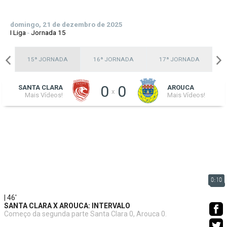
domingo, 21 de dezembro de 2025
I Liga
-
Jornada 15
A
15ª JORNADA
16ª JORNADA
17ª JORNADA
0
0
SANTA CLARA
AROUCA
x
Mais Vídeos!
Mais Vídeos!
0:10
| 46'
SANTA CLARA X AROUCA: INTERVALO
Começo da segunda parte Santa Clara 0, Arouca 0.