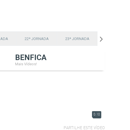
NADA
22ª JORNADA
23ª JORNADA
24ª JORNADA
BENFICA
Mais Vídeos!
0:10
PARTILHE ESTE VÍDEO