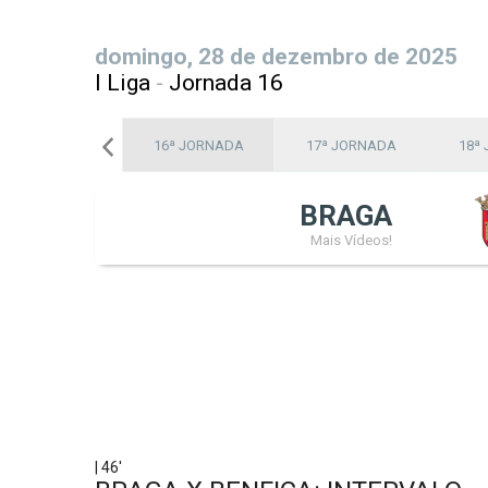
domingo, 28 de dezembro de 2025
I Liga
-
Jornada 16
15ª JORNADA
16ª JORNADA
17ª JORNADA
18ª
BRAGA
Mais Vídeos!
| 46'