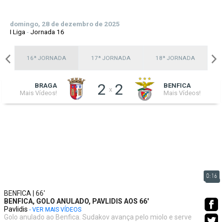
domingo, 28 de dezembro de 2025
I Liga
-
Jornada 16
A
16ª JORNADA
17ª JORNADA
18ª JORNADA
2
2
BRAGA
BENFICA
x
Mais Vídeos!
Mais Vídeos!
0:16
BENFICA | 66'
BENFICA, GOLO ANULADO, PAVLIDIS AOS 66'
Pavlidis
- VER MAIS VÍDEOS
Golo anulado ao Benfica. Sudakov avança pelo miolo e serve