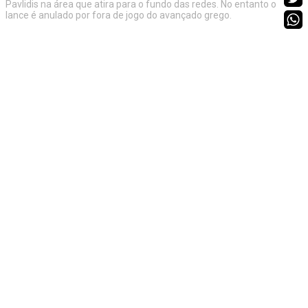
Pavlidis na área que atira para o fundo das redes. No entanto o
lance é anulado por fora de jogo do avançado grego.