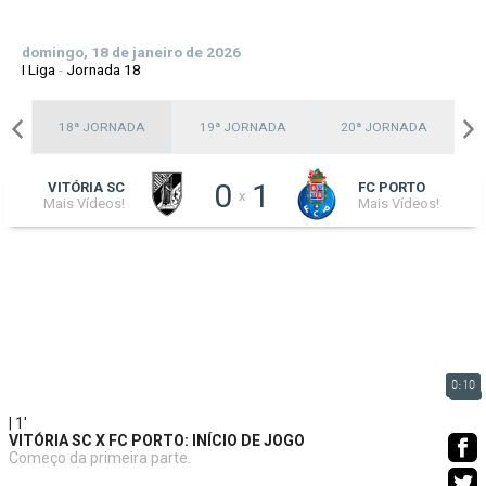
domingo, 18 de janeiro de 2026
I Liga
-
Jornada 18
A
18ª JORNADA
19ª JORNADA
20ª JORNADA
0
1
VITÓRIA SC
FC PORTO
x
Mais Vídeos!
Mais Vídeos!
0:10
| 1'
VITÓRIA SC X FC PORTO: INÍCIO DE JOGO
Começo da primeira parte.