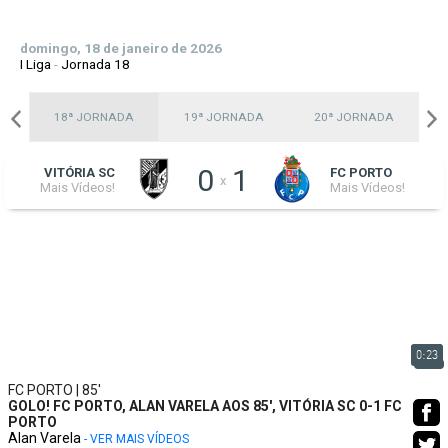
domingo, 18 de janeiro de 2026
I Liga
-
Jornada 18
A
18ª JORNADA
19ª JORNADA
20ª JORNADA
0
1
VITÓRIA SC
FC PORTO
x
Mais Vídeos!
Mais Vídeos!
0:23
FC PORTO | 85'
GOLO! FC PORTO, ALAN VARELA AOS 85', VITÓRIA SC 0-1 FC
PORTO
Alan Varela
- VER MAIS VÍDEOS