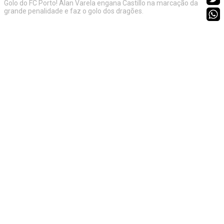
Golo do FC Porto! Alan Varela engana Castillo na marcação da
grande penalidade e faz o golo dos dragões.