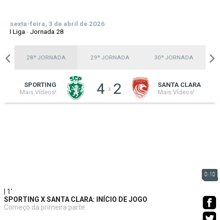
sexta-feira, 3 de abril de 2026
I Liga
-
Jornada 28
A
28ª JORNADA
29ª JORNADA
30ª JORNADA
4
2
SPORTING
SANTA CLARA
x
Mais Vídeos!
Mais Vídeos!
0:10
| 1'
SPORTING X SANTA CLARA: INÍCIO DE JOGO
Começo da primeira parte.