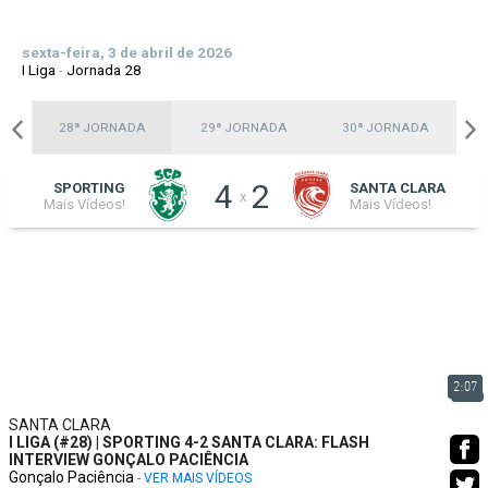
sexta-feira, 3 de abril de 2026
I Liga
-
Jornada 28
A
28ª JORNADA
29ª JORNADA
30ª JORNADA
4
2
SPORTING
SANTA CLARA
x
Mais Vídeos!
Mais Vídeos!
2:07
SANTA CLARA
I LIGA (#28) | SPORTING 4-2 SANTA CLARA: FLASH
INTERVIEW GONÇALO PACIÊNCIA
Gonçalo Paciência
- VER MAIS VÍDEOS