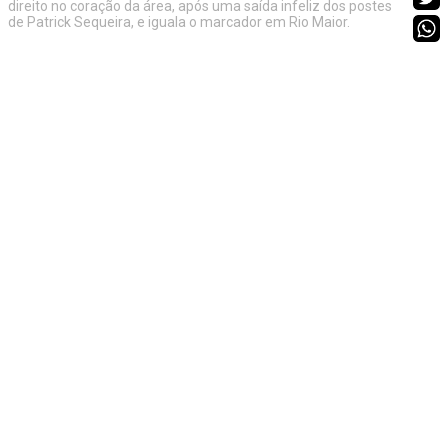
direito no coração da área, após uma saída infeliz dos postes
de Patrick Sequeira, e iguala o marcador em Rio Maior.