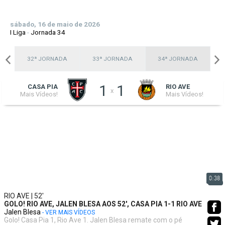
sábado, 16 de maio de 2026
I Liga
-
Jornada 34
A
32ª JORNADA
33ª JORNADA
34ª JORNADA
1
1
CASA PIA
RIO AVE
x
Mais Vídeos!
Mais Vídeos!
0:38
RIO AVE | 52'
GOLO! RIO AVE, JALEN BLESA AOS 52', CASA PIA 1-1 RIO AVE
Jalen Blesa
- VER MAIS VÍDEOS
Golo! Casa Pia 1, Rio Ave 1. Jalen Blesa remate com o pé