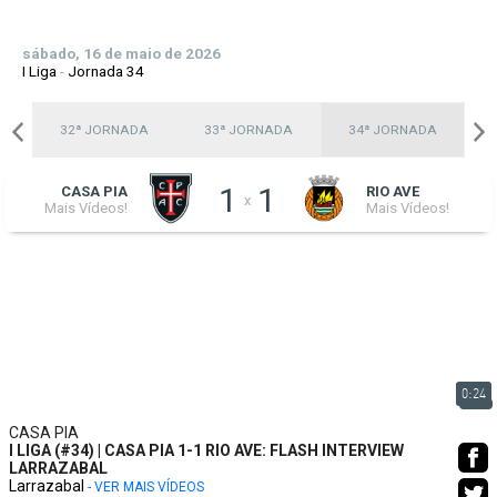
sábado, 16 de maio de 2026
I Liga
-
Jornada 34
A
32ª JORNADA
33ª JORNADA
34ª JORNADA
1
1
CASA PIA
RIO AVE
x
Mais Vídeos!
Mais Vídeos!
0:24
CASA PIA
I LIGA (#34) | CASA PIA 1-1 RIO AVE: FLASH INTERVIEW
LARRAZABAL
Larrazabal
- VER MAIS VÍDEOS