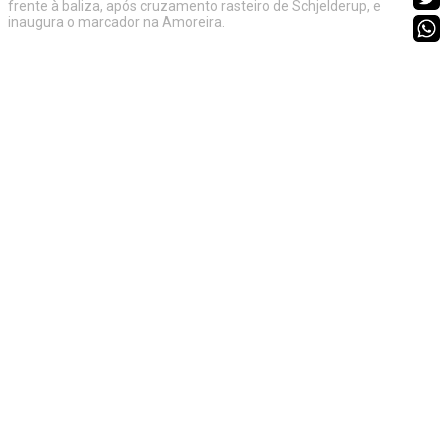
frente à baliza, após cruzamento rasteiro de Schjelderup, e
inaugura o marcador na Amoreira.