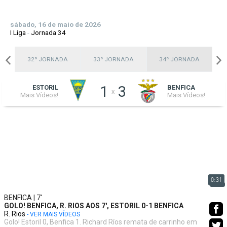
sábado, 16 de maio de 2026
I Liga
-
Jornada 34
A
32ª JORNADA
33ª JORNADA
34ª JORNADA
1
3
ESTORIL
BENFICA
x
Mais Vídeos!
Mais Vídeos!
0:31
BENFICA | 7'
GOLO! BENFICA, R. RIOS AOS 7', ESTORIL 0-1 BENFICA
R. Rios
- VER MAIS VÍDEOS
Golo! Estoril 0, Benfica 1. Richard Ríos remata de carrinho em