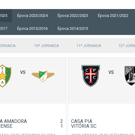
2025
Época 2023/2024
Época 2022/2023
Época 2021/2022
2017
Época 2015/2016
Época 2014/2015
JORNADA
10ª JORNADA
11ª JORNADA
12ª JOR
VS
VS
LA AMADORA
2
CASA PIA
RENSE
1
VITÓRIA SC