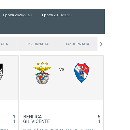
Época 2020/2021
Época 2019/2020
NADA
13ª JORNADA
14ª JORNADA
15ª JORNADA
VS
1
BENFICA
5
1
GIL VICENTE
1