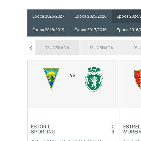
Época 2026/2027
Época 2025/2026
Época 2024/
Época 2018/2019
Época 2017/2018
Época 2016/
6ª JORNADA
7ª JORNADA
8ª JORNADA
9ª 
VS
ESTORIL
0
ESTRE
SPORTING
3
MOREI