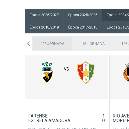
Época 2026/2027
Época 2025/2026
Época 2024/
Época 2018/2019
Época 2017/2018
Época 2016/
11ª JORNADA
12ª JORNADA
13ª JORNADA
14ª
VS
FARENSE
1
RIO AV
ESTRELA AMADORA
0
MOREI