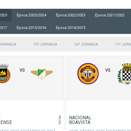
2025
Época 2023/2024
Época 2022/2023
Época 2021/2022
2017
Época 2015/2016
Época 2014/2015
 JORNADA
15ª JORNADA
16ª JORNADA
17ª JOR
VS
VS
E
3
NACIONAL
RENSE
2
BOAVISTA