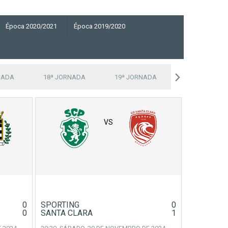
Época 2020/2021
Época 2019/2020
NADA
18ª JORNADA
19ª JORNADA
20ª JORNADA
VS
0
SPORTING
0
0
SANTA CLARA
1