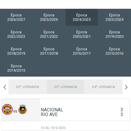
Época
Época
Época
Época
2026/2027
2025/2026
2024/2025
2023/2024
Época
Época
Época
Época
2022/2023
2021/2022
2020/2021
2019/2020
Época
Época
Época
Época
2018/2019
2017/2018
2016/2017
2015/2016
Época
2014/2015
A
32ª JORNADA
33ª JORNADA
34ª JORNADA
NACIONAL
3
VS
RIO AVE
3
15:30,
10/5/2025