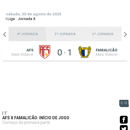
sábado, 30 de agosto de 2025
I Liga
-
Jornada 4
A
4ª JORNADA
5ª JORNADA
6ª JORNADA
0
1
AFS
FAMALICÃO
x
Mais Vídeos!
Mais Vídeos!
0:10
| 1'
AFS X FAMALICÃO: INÍCIO DE JOGO
Começo da primeira parte.