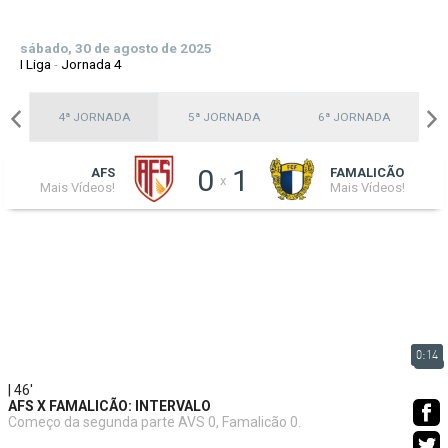
sábado, 30 de agosto de 2025
I Liga
-
Jornada 4
A
4ª JORNADA
5ª JORNADA
6ª JORNADA
0
1
AFS
FAMALICÃO
x
Mais Vídeos!
Mais Vídeos!
0:14
| 46'
AFS X FAMALICÃO: INTERVALO
Começo da segunda parte AVS 0, Famalicão 0.