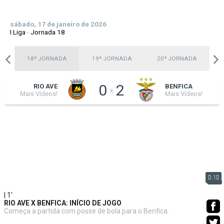
sábado, 17 de janeiro de 2026
I Liga
-
Jornada 18
A
18ª JORNADA
19ª JORNADA
20ª JORNADA
0
2
RIO AVE
BENFICA
x
Mais Vídeos!
Mais Vídeos!
0:10
| 1'
RIO AVE X BENFICA: INÍCIO DE JOGO
Começa a partida com posse de bola para o Benfica.