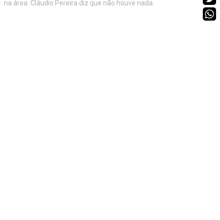
na área. Cláudio Pereira diz que não houve nada.