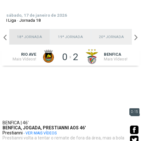
sábado, 17 de janeiro de 2026
I Liga
-
Jornada 18
A
18ª JORNADA
19ª JORNADA
20ª JORNADA
0
2
RIO AVE
BENFICA
x
Mais Vídeos!
Mais Vídeos!
0:15
BENFICA | 46'
BENFICA, JOGADA, PRESTIANNI AOS 46'
Prestianni
- VER MAIS VÍDEOS
Prestianni volta a tentar o remate de fora da área, mas a bola