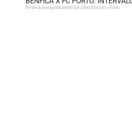
BENFICA X FC PORTO: INTERVAL
Arranca a segunda parte! Sai o Benfica com a bola.