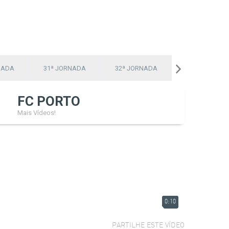
NADA
31ª JORNADA
32ª JORNADA
33ª JORNADA
FC PORTO
Mais Vídeos!
0:10
PARTILHE ESTE VÍDEO