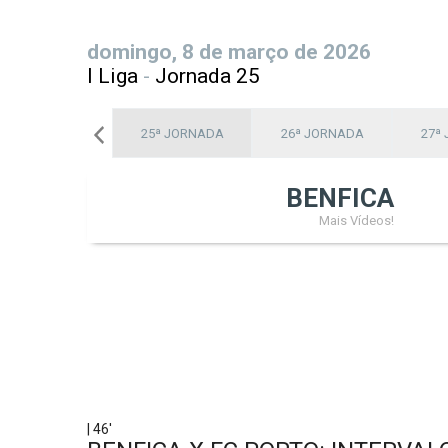
domingo, 8 de março de 2026
I Liga
-
Jornada 25
24ª JORNADA
25ª JORNADA
26ª JORNADA
27ª
BENFICA
Mais Vídeos!
| 46'