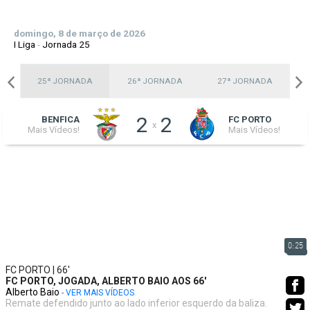
domingo, 8 de março de 2026
I Liga
-
Jornada 25
A
25ª JORNADA
26ª JORNADA
27ª JORNADA
2
2
BENFICA
FC PORTO
x
Mais Vídeos!
Mais Vídeos!
0:25
FC PORTO | 66'
FC PORTO, JOGADA, ALBERTO BAIO AOS 66'
Alberto Baio
- VER MAIS VÍDEOS
Remate defendido junto ao lado inferior esquerdo da baliza.