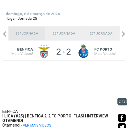
domingo, 8 de março de 2026
I Liga
-
Jornada 25
A
25ª JORNADA
26ª JORNADA
27ª JORNADA
2
2
BENFICA
FC PORTO
x
Mais Vídeos!
Mais Vídeos!
2:12
BENFICA
I LIGA (#25) | BENFICA 2-2 FC PORTO: FLASH INTERVIEW
OTAMENDI
Otamendi
- VER MAIS VÍDEOS